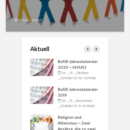
12 min Lesezeit
Aktuell
ation: „Die
BufiB-Jahreskalender
G
 ist Muhammad“
2020 – 1441/42
M
_16 _Dezember
Di. _15 _Oktober
N
H 16-12-2016AD
_2019AH 15-10-2019AD
_
nregeln
BufiB-Jahreskalender
_15 _Dezember
2019
D
H 15-12-2016AD
Di. _13 _November
u
_2018AH 13-11-2018AD
B
alender 2017 /
R
39
Religion und
_15 _Dezember
Atheismus – Zwei
_
H 15-12-2016AD
Ansätze, die zu zwei