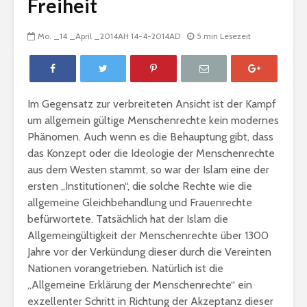
Freiheit
Mo. _14 _April _2014AH 14-4-2014AD
5 min Lesezeit
Im Gegensatz zur verbreiteten Ansicht ist der Kampf
um
allgemein gültige
Menschenrechte kein modernes
Phänomen. Auch wenn es die Behauptung gibt, dass
das Konzept oder die Ideologie der Menschenrechte
aus dem Westen stammt, so war der Islam eine der
ersten „Institutionen“, die solche Rechte wie die
allgemeine Gleichbehandlung und Frauenrechte
Gratulation: „Die
Bedingun
befürwortete. Tatsächlich hat der Islam die
Liebe ist
Gemeinsc
Allgemeingültigkeit der Menschenrechte über 1300
Muhammad“
Jahre vor der Verkündung dieser durch die Vereinten
Nationen vorangetrieben. Natürlich ist die
Fastenregeln
Wie muss 
„Allgemeine Erklärung der Menschenrechte“ ein
handeln, 
ein Rechts
exzellenter Schritt in Richtung der Akzeptanz dieser