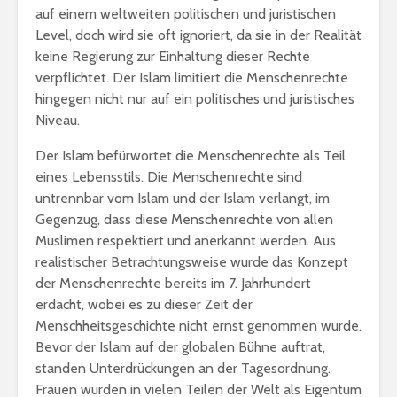
erhalte?
auf einem weltweiten politischen und juristischen
Jahrekalender 2017
Level, doch wird sie oft ignoriert, da sie in der Realität
/ 1438-39
Zitat von
keine Regierung zur Einhaltung dieser Rechte
aṣ-Ṣadr
verpflichtet. Der Islam limitiert die Menschenrechte
hingegen nicht nur auf ein politisches und juristisches
Niveau.
Der Islam befürwortet die Menschenrechte als Teil
eines Lebensstils. Die Menschenrechte sind
untrennbar vom Islam und der Islam verlangt, im
Gegenzug, dass diese Menschenrechte von allen
Muslimen respektiert und anerkannt werden. Aus
realistischer Betrachtungsweise wurde das Konzept
der Menschenrechte bereits im 7. Jahrhundert
erdacht, wobei es zu dieser Zeit der
Menschheitsgeschichte nicht ernst genommen wurde.
Bevor der Islam auf der globalen Bühne auftrat,
standen Unterdrückungen an der Tagesordnung.
Frauen wurden in vielen Teilen der Welt als Eigentum