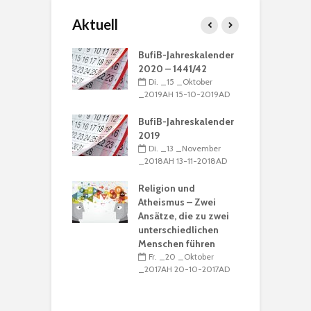
Aktuell
ation: „Die
BufiB-Jahreskalender
G
 ist Muhammad“
2020 – 1441/42
M
_16 _Dezember
Di. _15 _Oktober
N
H 16-12-2016AD
_2019AH 15-10-2019AD
_
nregeln
BufiB-Jahreskalender
_15 _Dezember
2019
D
H 15-12-2016AD
Di. _13 _November
u
_2018AH 13-11-2018AD
B
alender 2017 /
R
39
Religion und
_15 _Dezember
Atheismus – Zwei
_
H 15-12-2016AD
Ansätze, die zu zwei
unterschiedlichen
M
Menschen führen
Ṣ
Fr. _20 _Oktober
K
_2017AH 20-10-2017AD
R
I
_