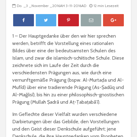
Do. _3 _November _2016AH 3-11-2016AD
12 min Lesezeit
1 – Der Hauptgedanke über den wir hier sprechen
werden, betrifft die Vorstellung eines rationalen
Bildes über eine der bedeutsamsten Schulen des
Islam, und zwar die islamisch-schiitische Schule. Diese
zeichnete sich im Laufe der Zeit durch die
verschiedensten Prägungen aus, wie durch eine
vernunftgemäße Prägung (bspw. Al-Murtaḍa und Al-
Mufīd) über eine tradierende Prägung (As-Ṣadūq und
Al-Maǧlisī), bis hin zu einer philosophisch-gnostischen
Gratulation: „Die
Bedingun
Prägung (Mullah Ṣadrā und Aṭ-Ṭabaṭabā’ī).
Liebe ist
Gemeinsc
Muhammad“
Im Geflechte dieser Vielfalt wurden verschiedene
Darbietungen über das Gebilde, den Vorstellungen
Fastenregeln
Wie muss 
handeln, 
und den Geist dieser Denkschule aufgeführt; jene
ein Rechts
Denkschule, die ihre Hauptgedanken vom Propheten