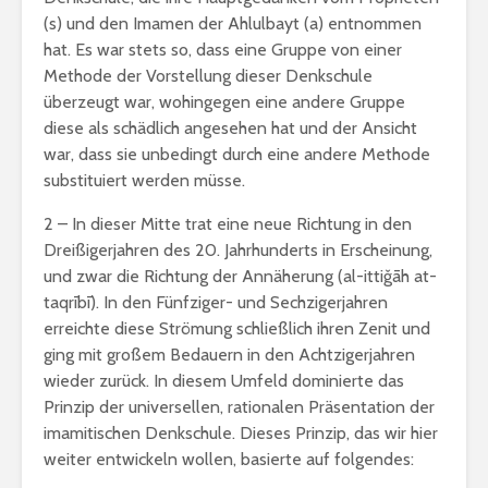
erhalte?
(s) und den Imamen der Ahlulbayt (a) entnommen
Jahrekalender 2017
/ 1438-39
hat. Es war stets so, dass eine Gruppe von einer
Zitat von
Methode der Vorstellung dieser Denkschule
aṣ-Ṣadr
überzeugt war, wohingegen eine andere Gruppe
diese als schädlich angesehen hat und der Ansicht
war, dass sie unbedingt durch eine andere Methode
substituiert werden müsse.
2 – In dieser Mitte trat eine neue Richtung in den
Dreißigerjahren des 20. Jahrhunderts in Erscheinung,
und zwar die Richtung der Annäherung (al-ittiǧāh at-
taqrībī). In den Fünfziger- und Sechzigerjahren
erreichte diese Strömung schließlich ihren Zenit und
ging mit großem Bedauern in den Achtzigerjahren
wieder zurück. In diesem Umfeld dominierte das
Prinzip der universellen, rationalen Präsentation der
imamitischen Denkschule. Dieses Prinzip, das wir hier
weiter entwickeln wollen, basierte auf folgendes: