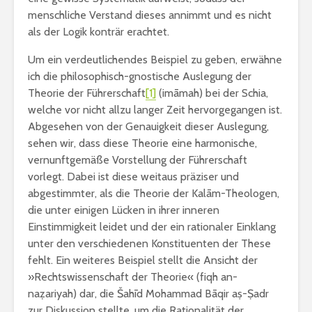
menschliche Verstand dieses annimmt und es nicht
als der Logik konträr erachtet.
Um ein verdeutlichendes Beispiel zu geben, erwähne
ich die philosophisch-gnostische Auslegung der
Theorie der Führerschaft
[1]
(imāmah) bei der Schia,
welche vor nicht allzu langer Zeit hervorgegangen ist.
Abgesehen von der Genauigkeit dieser Auslegung,
sehen wir, dass diese Theorie eine harmonische,
vernunftgemäße Vorstellung der Führerschaft
vorlegt. Dabei ist diese weitaus präziser und
abgestimmter, als die Theorie der Kalām-Theologen,
die unter einigen Lücken in ihrer inneren
Einstimmigkeit leidet und der ein rationaler Einklang
unter den verschiedenen Konstituenten der These
fehlt. Ein weiteres Beispiel stellt die Ansicht der
»Rechtswissenschaft der Theorie« (fiqh an-
naẓariyah) dar, die Šahīd Mohammad Bāqir aṣ-Ṣadr
zur Diskussion stellte, um die Rationalität der