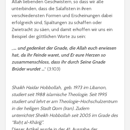
Allah liebenden Geschwistern, so dass wir alle
unterbinden, dass die Salafisten in ihren
verschiedensten Formen und Erscheinungen dabei
erfolgreich sind, Spaltungen zu schaffen oder
Zwietracht zu säen, und damit erhoffen wir uns ein
Beispiel der göttlichen Worte zu sein:
„
… und gedenket der Gnade, die Allah euch erwiesen
hat, da ihr Feinde waret, und Er eure Herzen so
zusammenschloss, dass ihr durch Seine Gnade
Brüder wurdet …
“ (3:103)
Shaikh Haidar Hobbollah, geb. 1973 im Libanon,
studiert seit 1988 islamische Theologie. Seit 1995
studiert und lehrt er am Theologie-Hochschulzentrum
in der heiligen Stadt Qom (Iran). Zudem
unterrichtet Sheikh Hobbollah seit 2005 im Grade des
“Baḥṭ al-Khāriǧ”.
Dieser Artikel wurde in der 41. Ausgabe der