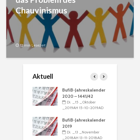
Chauvinismus
12 min Lesezeit
Aktuell
ation: „Die
BufiB-Jahreskalender
G
 ist Muhammad“
2020 – 1441/42
M
_16 _Dezember
Di. _15 _Oktober
N
H 16-12-2016AD
_2019AH 15-10-2019AD
_
nregeln
BufiB-Jahreskalender
_15 _Dezember
2019
D
H 15-12-2016AD
Di. _13 _November
u
_2018AH 13-11-2018AD
B