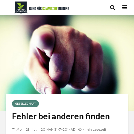
GESELLSCHAFT
Fehler bei anderen finden
Mo. _21 _Juli _2014AH 21-7-2014AD
4 min Lesezeit