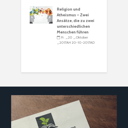
alender 2017 /
R
39
Religion und
_15 _Dezember
Atheismus – Zwei
_
H 15-12-2016AD
Ansätze, die zu zwei
unterschiedlichen
M
Menschen führen
Ṣ
Fr. _20 _Oktober
K
_2017AH 20-10-2017AD
R
I
_