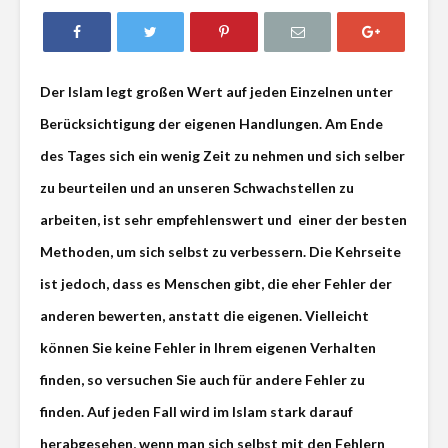
Der Islam legt großen Wert auf jeden Einzelnen unter
Berücksichtigung der eigenen Handlungen. Am Ende
des Tages sich ein wenig Zeit zu nehmen und sich selber
zu beurteilen und an unseren Schwachstellen zu
arbeiten, ist sehr empfehlenswert und einer der besten
Methoden, um sich selbst zu verbessern. Die Kehrseite
ist jedoch, dass es Menschen gibt, die eher Fehler der
anderen bewerten, anstatt die eigenen. Vielleicht
Gratulation: „Die
Bedingun
Liebe ist
Gemeinsc
können Sie keine Fehler in Ihrem eigenen Verhalten
Muhammad“
finden, so versuchen Sie auch für andere Fehler zu
Fastenregeln
Wie muss 
finden. Auf jeden Fall wird im Islam stark darauf
handeln, 
ein Rechts
herabgesehen, wenn man sich selbst mit den Fehlern