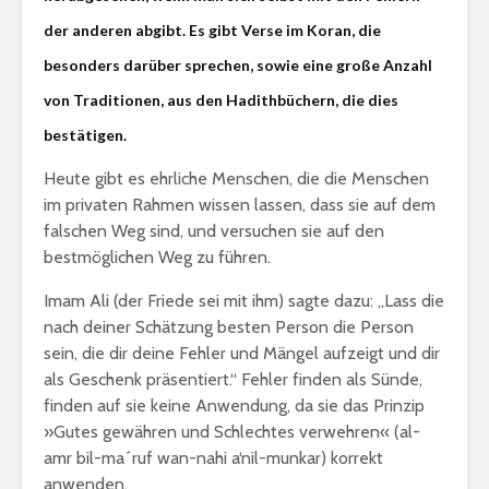
erhalte?
Jahrekalender 2017
der anderen abgibt. Es gibt Verse im Koran, die
/ 1438-39
Zitat von
besonders darüber sprechen, sowie eine große Anzahl
aṣ-Ṣadr
von Traditionen, aus den Hadithbüchern, die dies
bestätigen.
Heute gibt es ehrliche Menschen, die die Menschen
im privaten Rahmen wissen lassen, dass sie auf dem
falschen Weg sind, und versuchen sie auf den
bestmöglichen Weg zu führen.
Imam Ali (der Friede sei mit ihm) sagte dazu: „Lass die
nach deiner Schätzung besten Person die Person
sein, die dir deine Fehler und Mängel aufzeigt und dir
als Geschenk präsentiert.“ Fehler finden als Sünde,
finden auf sie keine Anwendung, da sie das Prinzip
»Gutes gewähren und Schlechtes verwehren« (al-
amr bil-ma´ruf wan-nahi a‘nil-munkar) korrekt
anwenden.