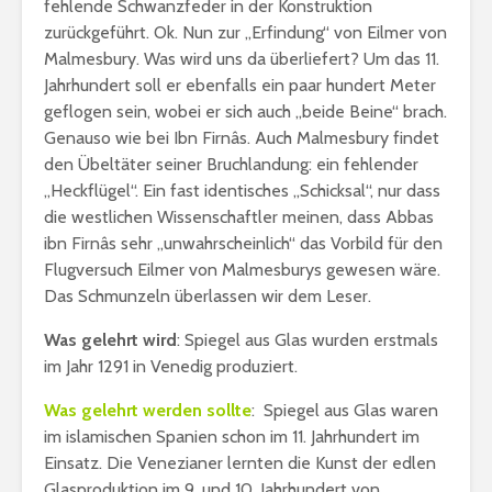
fehlende Schwanzfeder in der Konstruktion
zurückgeführt. Ok. Nun zur „Erfindung“ von Eilmer von
Malmesbury. Was wird uns da überliefert? Um das 11.
Jahrhundert soll er ebenfalls ein paar hundert Meter
geflogen sein, wobei er sich auch „beide Beine“ brach.
Genauso wie bei Ibn Firnâs. Auch Malmesbury findet
den Übeltäter seiner Bruchlandung: ein fehlender
„Heckflügel“. Ein fast identisches „Schicksal“, nur dass
die westlichen Wissenschaftler meinen, dass Abbas
ibn Firnâs sehr „unwahrscheinlich“ das Vorbild für den
Flugversuch Eilmer von Malmesburys gewesen wäre.
Das Schmunzeln überlassen wir dem Leser.
Was gelehrt wird
: Spiegel aus Glas wurden erstmals
im Jahr 1291 in Venedig produziert.
Was gelehrt werden sollte
: Spiegel aus Glas waren
im islamischen Spanien schon im 11. Jahrhundert im
Einsatz. Die Venezianer lernten die Kunst der edlen
Glasproduktion im 9. und 10. Jahrhundert von