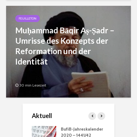
FEUILLETON
Muḥammad Bāqir Aṣ-Ṣadr –
Umrisse des Konzepts der
Reformation und der
Identität
30 min Lesezeit
Aktuell
ation: „Die
BufiB-Jahreskalender
G
 ist Muhammad“
2020 – 1441/42
M