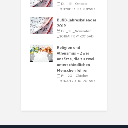
_16 _Dezember
Di. _15 _Oktober
N
H 16-12-2016AD
_2019AH 15-10-2019AD
_
nregeln
BufiB-Jahreskalender
_15 _Dezember
2019
D
H 15-12-2016AD
Di. _13 _November
u
_2018AH 13-11-2018AD
B
alender 2017 /
R
39
Religion und
_15 _Dezember
Atheismus – Zwei
_
H 15-12-2016AD
Ansätze, die zu zwei
unterschiedlichen
M
Menschen führen
Ṣ
Fr. _20 _Oktober
K
_2017AH 20-10-2017AD
R
I
_