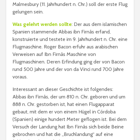
erhalte?
Malmesbury (11. Jahrhundert n. Chr.) soll der erste Flug
Jahrekalender 2017
gelungen sein.
/ 1438-39
Zitat von
aṣ-Ṣadr
Was gelehrt werden sollte
: Der aus dem islamischen
Spanien stammende Abbas ibn Firnâs erfand,
konstruierte und testete im 9. Jahrhundert n. Chr. eine
Flugmaschine. Roger Bacon erfuhr aus arabischen
Verweisen auf Ibn Firnâs Maschine von
Flugmaschinen. Deren Erfindung ging der von Bacon
rund 500 Jahre und der von da Vinci rund 700 Jahre
voraus.
Interessant an dieser Geschichte ist folgendes:
Abbas ibn Firnâs, der um 810 n. Chr. geboren und um
888 n. Chr. gestorben ist, hat einen Flugapparat
gebaut, mit dem er von einem Hügel in Córdoba
(Spanien) einige hundert Meter geflogen ist. Bei dem
Versuch der Landung hat Ibn Firnâs sich beide Beine
gebrochen und hat die „Bruchlandung“ auf eine