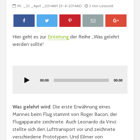
Mi. _23 _April _2014AH 23-4-2014AD
3 min Lesezeit
Hier geht es zur
Einleitung
der Reihe „Was gelehrt
werden sollte“.
Audio-
Player
00:00
00:00
Gratulation: „Die
Bedingun
Liebe ist
Gemeinsc
Was gelehrt wird
: Die erste Erwähnung eines
Muhammad“
Mannes beim Flug stammt von Roger Bacon, der
Flugapparate zeichnete. Auch Leonardo da Vinci
Fastenregeln
Wie muss 
stellte sich den Lufttransport vor und zeichnete
handeln, 
verschiedene Prototypen. Und Eilmer von
ein Rechts