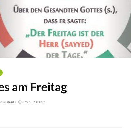
s am Freitag
12-2016AD
1 min Lesezeit
Geburtstag Imam al-
Gratulat
Mahdis (a) –
Liebe i
Neuerungen bei BufiB
Fr. _1
_2016AH 
Do. _11 _Mai
_2017AH 11-5-2017AD