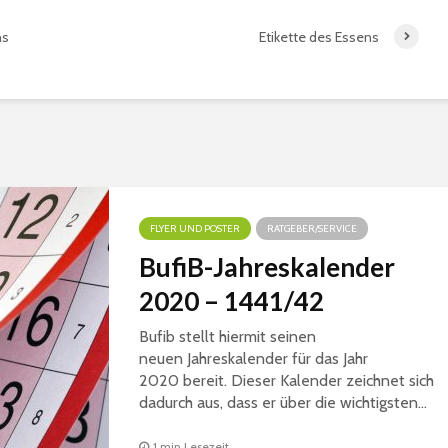
Fastenr
Der islamische Denker
Do. _1
hs
Etikette des Essens
_2016AH 
und die Krise der
Beziehung zwischen
Jahrekal
Religion und Moderne
1438-39
So. _12 _März
Do. _1
_2017AH 12-3-2017AD
_2016AH 
Muḥammad Bāqir Aṣ-
Ṣadr – Umrisse des
Konzepts der
Reformation und der
FLYER UND POSTER
RATGEBER/SERVICE
Identität
So. _12 _März
BufiB-Jahreskalender
_2017AH 12-3-2017AD
2020 – 1441/42
Bufib stellt hiermit seinen
neuen Jahreskalender für das Jahr
2020 bereit. Dieser Kalender zeichnet sich
dadurch aus, dass er über die wichtigsten...
1 min Lesezeit