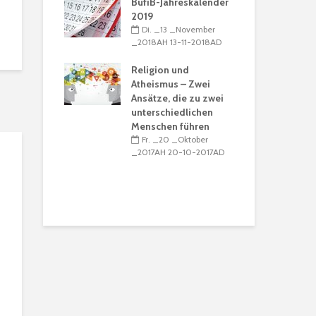
egeln
BufiB-Jahreskalender
5 _Dezember
2019
Der
15-12-2016AD
Di. _13 _November
und
_2018AH 13-11-2018AD
Bez
ender 2017 /
Rel
Religion und
S
5 _Dezember
Atheismus – Zwei
_20
15-12-2016AD
Ansätze, die zu zwei
unterschiedlichen
Mu
Menschen führen
Ṣad
Fr. _20 _Oktober
Kon
_2017AH 20-10-2017AD
Ref
Ide
S
_20