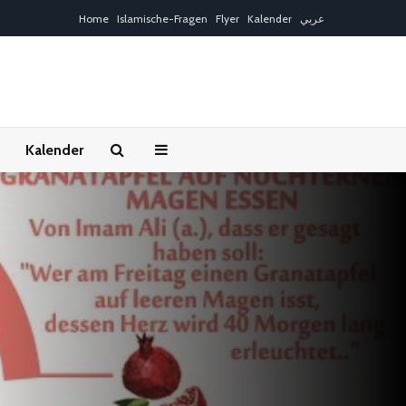
Home
Islamische-Fragen
Flyer
Kalender
عربي
Kalender
Gratulation: „Die
Bedingungen
Liebe ist
Gemeinschaf