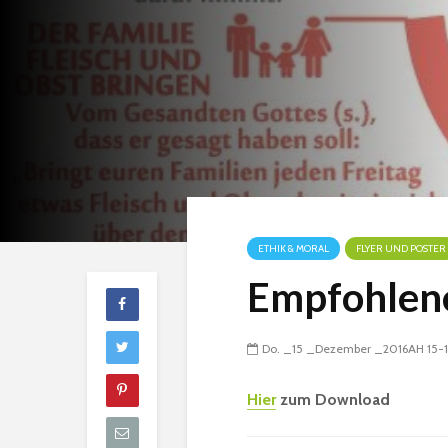
ETHIK & MORAL
FLYER UND POSTER
Empfohlene
Do. _15 _Dezember _2016AH 15-
Hier
zum Download