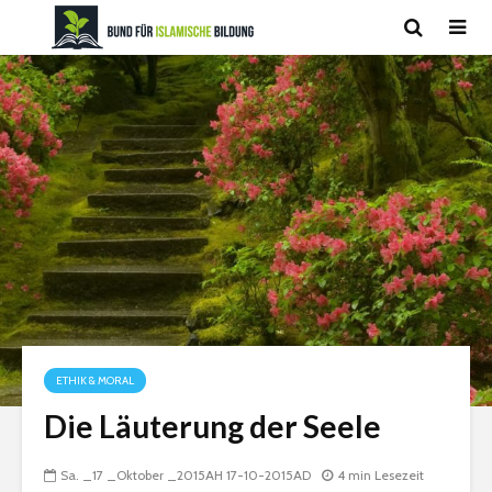
ETHIK & MORAL
Die Läuterung der Seele
Sa. _17 _Oktober _2015AH 17-10-2015AD
4 min Lesezeit