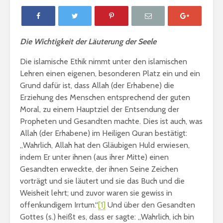
Die Wichtigkeit der Läuterung der Seele
Die islamische Ethik nimmt unter den islamischen
Lehren einen eigenen, besonderen Platz ein und ein
Grund dafür ist, dass Allah (der Erhabene) die
Erziehung des Menschen entsprechend der guten
Moral, zu einem Hauptziel der Entsendung der
Propheten und Gesandten machte. Dies ist auch, was
Allah (der Erhabene) im Heiligen Quran bestätigt:
„Wahrlich, Allah hat den Gläubigen Huld erwiesen,
indem Er unter ihnen (aus ihrer Mitte) einen
Gratulation: „Die
Bedingun
Liebe ist
Gemeinsc
Gesandten erweckte, der ihnen Seine Zeichen
Muhammad“
vorträgt und sie läutert und sie das Buch und die
Weisheit lehrt; und zuvor waren sie gewiss in
Fastenregeln
Wie muss 
offenkundigem Irrtum.“
[1]
Und über den Gesandten
handeln, 
Gottes (s.) heißt es, dass er sagte: „Wahrlich, ich bin
ein Rechts