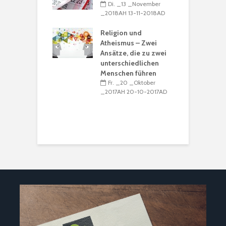
H 15-12-2016AD
Di. _13 _November
u
_2018AH 13-11-2018AD
B
alender 2017 /
R
39
Religion und
_15 _Dezember
Atheismus – Zwei
_
H 15-12-2016AD
Ansätze, die zu zwei
unterschiedlichen
M
Menschen führen
Ṣ
Fr. _20 _Oktober
K
_2017AH 20-10-2017AD
R
I
_