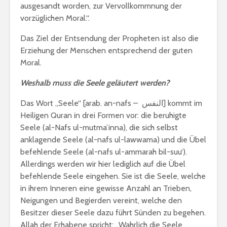
erhalte?
ausgesandt worden, zur Vervollkommnung der
Jahrekalender 2017
vorzüglichen Moral.“.
/ 1438-39
Zitat von
aṣ-Ṣadr
Das Ziel der Entsendung der Propheten ist also die
Erziehung der Menschen entsprechend der guten
Moral.
Weshalb muss die Seele geläutert werden?
Das Wort „Seele“ [arab. an-nafs – النفس] kommt im
Heiligen Quran in drei Formen vor: die beruhigte
Seele (al-Nafs ul-mutma’inna), die sich selbst
anklagende Seele (al-nafs ul-lawwama) und die Übel
befehlende Seele (al-nafs ul-ammarah bil-suu‘).
Allerdings werden wir hier lediglich auf die Übel
befehlende Seele eingehen. Sie ist die Seele, welche
in ihrem Inneren eine gewisse Anzahl an Trieben,
Neigungen und Begierden vereint, welche den
Besitzer dieser Seele dazu führt Sünden zu begehen.
Allah der Erhabene spricht: „Wahrlich die Seele