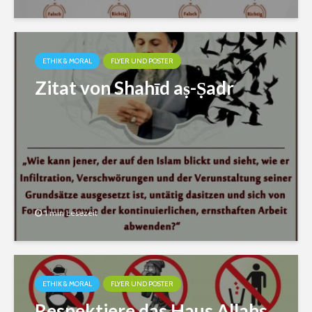
ETHIK & MORAL
FLYER UND POSTER
Zitat von Shahīd aṣ-Ṣadr
1 min Lesezeit
ETHIK & MORAL
FLYER UND POSTER
Respektiere das Haus Allahs