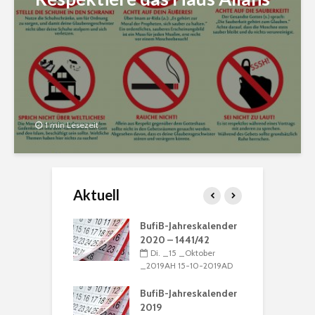
1 min Lesezeit
Aktuell
ation: „Die
BufiB-Jahreskalender
G
 ist Muhammad“
2020 – 1441/42
M
_16 _Dezember
Di. _15 _Oktober
N
H 16-12-2016AD
_2019AH 15-10-2019AD
_
nregeln
BufiB-Jahreskalender
_15 _Dezember
2019
D