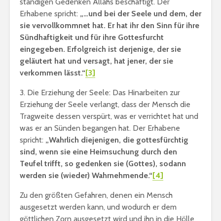
ständigen Gedenken Allahs beschäftigt. Der
Erhabene spricht:
„…und bei der Seele und dem, der
sie vervollkommnet hat. Er hat ihr den Sinn für ihre
Sündhaftigkeit und für ihre Gottesfurcht
eingegeben
.
Erfolgreich ist derjenige, der sie
geläutert hat und versagt, hat jener, der sie
verkommen lässt.“
[3]
3. Die Erziehung der Seele: Das Hinarbeiten zur
Erziehung der Seele verlangt, dass der Mensch die
Tragweite dessen verspürt, was er verrichtet hat und
was er an Sünden begangen hat. Der Erhabene
spricht:
„Wahrlich diejenigen, die gottesfürchtig
sind, wenn sie eine Heimsuchung durch den
Teufel trifft, so gedenken sie (Gottes), sodann
werden sie (wieder) Wahrnehmende.“
[4]
Zu den größten Gefahren, denen ein Mensch
ausgesetzt werden kann, und wodurch er dem
göttlichen Zorn ausgesetzt wird und ihn in die Hölle