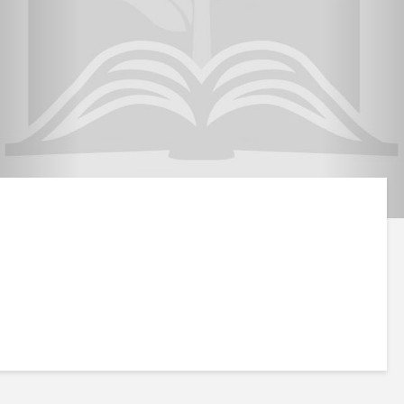
Geburtstag Imam al-
Gratulation: „Di
Mahdis (a) –
Liebe ist Muha
Neuerungen bei BufiB
Fr. _16 _Dezem
_2016AH 16-12-20
Do. _11 _Mai
_2017AH 11-5-2017AD