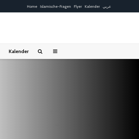
Home
Islamische-Fragen
Flyer
Kalender
عربي
Kalender
Gratulation: „Die
Bedingungen
Liebe ist
Gemeinschaf