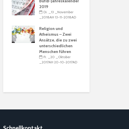
BufiB-Jahreskalender
mber
2019
Der islami
16AD
Di. _13 _November
und die Kri
_2018AH 13-11-2018AD
Beziehung
017 /
Religion u
Religion und
So. _12 _
mber
Atheismus – Zwei
_2017AH 12-
16AD
Ansätze, die zu zwei
unterschiedlichen
Muḥammad 
Menschen führen
Ṣadr – Umr
Fr. _20 _Oktober
Konzepts 
_2017AH 20-10-2017AD
Reformatio
Identität
So. _12 _
_2017AH 12-
Schnellkontakt