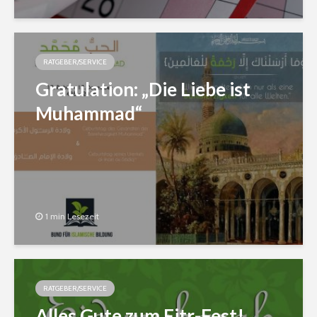
RATGEBER/SERVICE
Gratulation: „Die Liebe ist
Muhammad“
1 min Lesezeit
RATGEBER/SERVICE
Alles Gute zum Fitr-Fest!