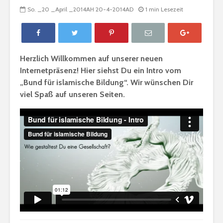
So. _20 _April _2014AH 20-4-2014AD
1 min Lesezeit
Herzlich Willkommen auf unserer neuen
Internetpräsenz! Hier siehst Du ein Intro vom
„Bund für islamische Bildung“. Wir wünschen Dir
viel Spaß auf unseren Seiten.
Gratulation: „Die
Bedingun
Liebe ist
Gemeinsc
Muhammad“
Wie muss 
Fastenregeln
handeln, 
ein Rechts
erhalte?