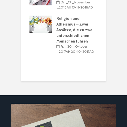
H 15-12-2016AD
Di. _13 _November
u
_2018AH 13-11-2018AD
B
alender 2017 /
R
39
Religion und
_15 _Dezember
Atheismus – Zwei
_
H 15-12-2016AD
Ansätze, die zu zwei
unterschiedlichen
M
Menschen führen
Ṣ
Fr. _20 _Oktober
K
_2017AH 20-10-2017AD
R
I
_