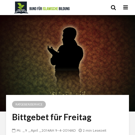
RATGEBER/SERVICE
Bittgebet für Freitag
Mi. _9 _April _2014AH 9-4-2014AD
2 min Lesezeit