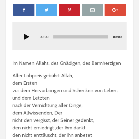
Audio-
Player
00:00
00:00
Im Namen Allahs, des Gnädigen, des Barmherzigen
Aller Lobpreis gebührt Allah,
dem Ersten
vor dem Hervorbringen und Schenken von Leben,
und dem Letzten
Gratulation: „Die
Bedingun
Liebe ist
Gemeinsc
nach der Vernichtung aller Dinge,
Muhammad“
dem Allwissenden, Der
nicht den vergisst, der Seiner gedenkt,
Fastenregeln
Wie muss 
den nicht erniedrigt ,der Ihm dankt,
handeln, 
den nicht enttäuscht, der Ihn anbetet
ein Rechts