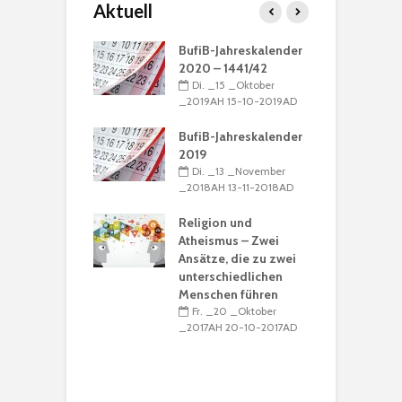
Aktuell
ation: „Die
BufiB-Jahreskalender
G
 ist Muhammad“
2020 – 1441/42
M
_16 _Dezember
Di. _15 _Oktober
N
H 16-12-2016AD
_2019AH 15-10-2019AD
_
nregeln
BufiB-Jahreskalender
_15 _Dezember
2019
D
H 15-12-2016AD
Di. _13 _November
u
_2018AH 13-11-2018AD
B
alender 2017 /
R
39
Religion und
_15 _Dezember
Atheismus – Zwei
_
H 15-12-2016AD
Ansätze, die zu zwei
unterschiedlichen
M
Menschen führen
Ṣ
Fr. _20 _Oktober
K
_2017AH 20-10-2017AD
R
I
_