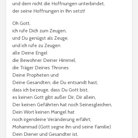
erhalte?
und dem nicht die Hoffnungen unterbindet,
Jahrekalender 2017
der seine Hoffnungen in Ihn setzt!
/ 1438-39
Zitat von
aṣ-Ṣadr
Oh Gott,
ich rufe Dich zum Zeugen,
und Du genügst als Zeuge,
und ich rufe zu Zeugen
alle Deine Engel
die Bewohner Deiner Himmel,
die Träger Deines Thrones
Deine Propheten und
Deine Gesandten, die Du entsandt hast,
dass ich bezeuge, dass Du Gott bist,
es keinen Gott gibt außer Dir, Dir allein,
Der keinen Gefährten hat noch Seinesgleichen,
Dein Wort keinen Mangel hat
noch irgendeine Veränderung erfährt;
Mohammad (Gott segne ihn und seine Familie)
Dein Diener und Gesandter ist,