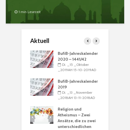
1 min Lesezeit
Aktuell
ation: „Die
BufiB-Jahreskalender
G
 ist Muhammad“
2020 – 1441/42
M
_16 _Dezember
Di. _15 _Oktober
N
H 16-12-2016AD
_2019AH 15-10-2019AD
_
nregeln
BufiB-Jahreskalender
_15 _Dezember
2019
D
H 15-12-2016AD
Di. _13 _November
u
_2018AH 13-11-2018AD
B
alender 2017 /
R
39
Religion und
_15 _Dezember
Atheismus – Zwei
_
H 15-12-2016AD
Ansätze, die zu zwei
unterschiedlichen
M