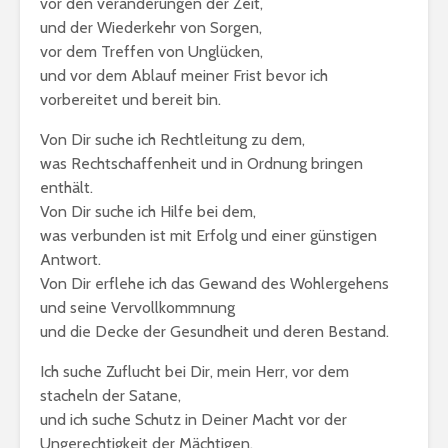
vor den veränderungen der Zeit,
erhalte?
Jahrekalender 2017
und der Wiederkehr von Sorgen,
/ 1438-39
Zitat von
vor dem Treffen von Unglücken,
aṣ-Ṣadr
und vor dem Ablauf meiner Frist bevor ich
vorbereitet und bereit bin.
Von Dir suche ich Rechtleitung zu dem,
was Rechtschaffenheit und in Ordnung bringen
enthält.
Von Dir suche ich Hilfe bei dem,
was verbunden ist mit Erfolg und einer günstigen
Antwort.
Von Dir erflehe ich das Gewand des Wohlergehens
und seine Vervollkommnung
und die Decke der Gesundheit und deren Bestand.
Ich suche Zuflucht bei Dir, mein Herr, vor dem
stacheln der Satane,
und ich suche Schutz in Deiner Macht vor der
Ungerechtigkeit der Mächtigen.