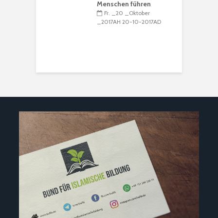
Menschen führen
Ṣ
Fr. _20 _Oktober
K
_2017AH 20-10-2017AD
R
I
_