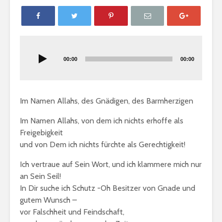
Audio-
Player
00:00
00:00
Im Namen Allahs, des Gnädigen, des Barmherzigen
Im Namen Allahs, von dem ich nichts erhoffe als
Freigebigkeit
und von Dem ich nichts fürchte als Gerechtigkeit!
Gratulation: „Die
Bedingun
Ich vertraue auf Sein Wort, und ich klammere mich nur
Liebe ist
Gemeinsc
an Sein Seil!
Muhammad“
In Dir suche ich Schutz -Oh Besitzer von Gnade und
Fastenregeln
Wie muss 
gutem Wunsch –
handeln, 
vor Falschheit und Feindschaft,
ein Rechts